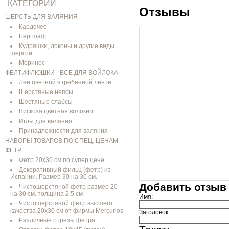
КАТЕГОРИИ
Отзывы
ШЕРСТЬ ДЛЯ ВАЛЯНИЯ
Кардочес
Бергшаф
Кудряшки, локоны и другие виды
шерсти
Меринос
ФЕЛТИФЛЮШКИ - ВСЕ ДЛЯ ВОЙЛОКА
Лен цветной в гребенной ленте
Шерстяные непсы
Шестяные слабсы
Вискоза цветная волокно
Иглы для валяния
Принадлежности для валяния
НАБОРЫ ТОВАРОВ ПО СПЕЦ. ЦЕНАМ
ФЕТР
Фетр 20х30 см по супер цене
Декоративный фильц (фетр) из
Испании. Размер 30 на 30 см.
Добавить отзыв
Чистошерстяной фетр размер 20
на 30 см. толщина 2,5 см
Имя:
Чистошерстяной фетр высшего
качества 20х30 см от фирмы Mercurios
Заголовок:
Различные отрезы фетра