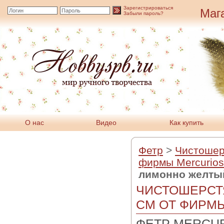
Зарегистрироваться
Маг
Забыли пароль?
О нас
Видео
Как купить
Фетр
>
Чистошер
фирмы Mercurios
лимонно желты
ЧИСТОШЕРСТ
СМ ОТ ФИРМ
ФЕТР MERCUR