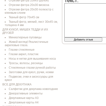
Текст:
Отрезки фетра 10х45 (рулон)
Отрезки фетра 20х30 вискоза
Отрезки фетра 20х30 полиэстр с
клеевым слоем
Тканый фетр 70х45 см
Тканый фетр, мягкий, лист 30х45 см,
толщина 4 мм
ДЛЯ КУКОЛ, МИШЕК ТЕДДИ И ИХ
ДРУЗЕЙ
Миниатюрные пуговицы
Добавить отзыв
Живой взгляд! Реалистичные
акриловые глаза.
Глазки стеклянные
Глазки акрил, пластик
Носы и нитки для вышивания носа
Трэссы, волосы, ресницы
Стеклянные глазки ручной работы
Заготовки для кукол, ручки, ножки
Подвески, очки и аксессуары для
кукол
ВСЕ ДЛЯ ДЕКУПАЖА
Салфетки для декупажа новогодние
Декоративные элементы
Декупажные карты А3
Декупажные карты А4