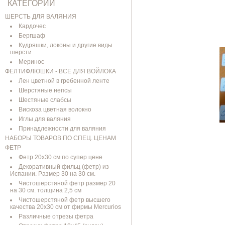
КАТЕГОРИИ
ШЕРСТЬ ДЛЯ ВАЛЯНИЯ
Кардочес
Бергшаф
Кудряшки, локоны и другие виды
шерсти
Меринос
ФЕЛТИФЛЮШКИ - ВСЕ ДЛЯ ВОЙЛОКА
Лен цветной в гребенной ленте
Шерстяные непсы
Шестяные слабсы
Вискоза цветная волокно
Иглы для валяния
Принадлежности для валяния
НАБОРЫ ТОВАРОВ ПО СПЕЦ. ЦЕНАМ
ФЕТР
Фетр 20х30 см по супер цене
Декоративный фильц (фетр) из
Испании. Размер 30 на 30 см.
Чистошерстяной фетр размер 20
на 30 см. толщина 2,5 см
Чистошерстяной фетр высшего
качества 20х30 см от фирмы Mercurios
Различные отрезы фетра