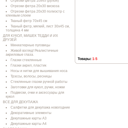
Отрезки фетра 10х45 (рулон)
Отрезки фетра 20х30 вискоза
Отрезки фетра 20х30 полиэстр с
клеевым слоем
Тканый фетр 70х45 см
Тканый фетр, мягкий, лист 30х45 см,
толщина 4 мм
ДЛЯ КУКОЛ, МИШЕК ТЕДДИ И ИХ
ДРУЗЕЙ
Миниатюрные пуговицы
Живой взгляд! Реалистичные
акриловые глаза.
Товары:
1-5
Глазки стеклянные
Глазки акрил, пластик
Носы и нитки для вышивания носа
Трэссы, волосы, ресницы
Стеклянные глазки ручной работы
Заготовки для кукол, ручки, ножки
Подвески, очки и аксессуары для
кукол
ВСЕ ДЛЯ ДЕКУПАЖА
Салфетки для декупажа новогодние
Декоративные элементы
Декупажные карты А3
Декупажные карты А4