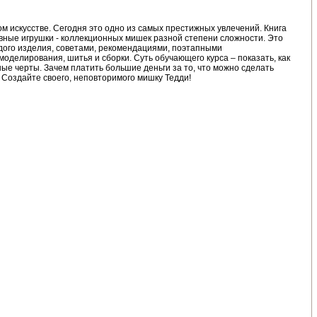
 искусстве. Сегодня это одно из самых престижных увлечений. Книга
ивные игрушки - коллекционных мишек разной степени сложности. Это
дого изделия, советами, рекомендациями, поэтапными
елирования, шитья и сборки. Суть обучающего курса – показать, как
е черты. Зачем платить большие деньги за то, что можно сделать
! Создайте своего, неповторимого мишку Тедди!