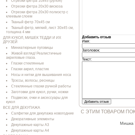
Отрезки фетра 10х45 (рулон)
Отрезки фетра 20х30 вискоза
Отрезки фетра 20х30 полиэстр с
клеевым слоем
Тканый фетр 70х45 см
Тканый фетр, мягкий, лист 30х45 см,
толщина 4 мм
Добавить отзыв
ДЛЯ КУКОЛ, МИШЕК ТЕДДИ И ИХ
Имя:
ДРУЗЕЙ
Миниатюрные пуговицы
Заголовок:
Живой взгляд! Реалистичные
акриловые глаза.
Текст:
Глазки стеклянные
Глазки акрил, пластик
Носы и нитки для вышивания носа
Трэссы, волосы, ресницы
Стеклянные глазки ручной работы
Заготовки для кукол, ручки, ножки
Подвески, очки и аксессуары для
кукол
Добавить отзыв
ВСЕ ДЛЯ ДЕКУПАЖА
С ЭТИМ ТОВАРОМ ПО
Салфетки для декупажа новогодние
Декоративные элементы
Мишка 
Декупажные карты А3
Декупажные карты А4