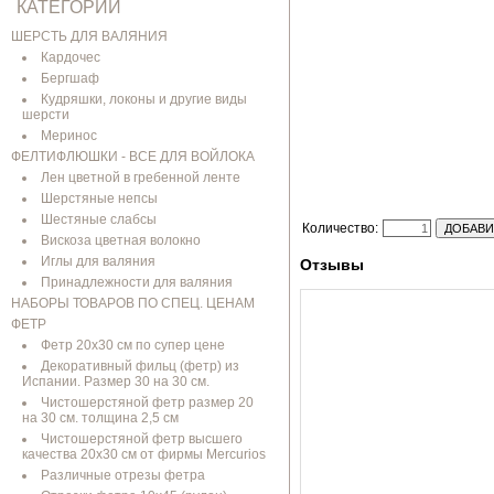
КАТЕГОРИИ
ШЕРСТЬ ДЛЯ ВАЛЯНИЯ
Кардочес
Бергшаф
Кудряшки, локоны и другие виды
шерсти
Меринос
ФЕЛТИФЛЮШКИ - ВСЕ ДЛЯ ВОЙЛОКА
Лен цветной в гребенной ленте
Шерстяные непсы
Шестяные слабсы
Количество:
Вискоза цветная волокно
Иглы для валяния
Отзывы
Принадлежности для валяния
НАБОРЫ ТОВАРОВ ПО СПЕЦ. ЦЕНАМ
ФЕТР
Фетр 20х30 см по супер цене
Декоративный фильц (фетр) из
Испании. Размер 30 на 30 см.
Чистошерстяной фетр размер 20
на 30 см. толщина 2,5 см
Чистошерстяной фетр высшего
качества 20х30 см от фирмы Mercurios
Различные отрезы фетра