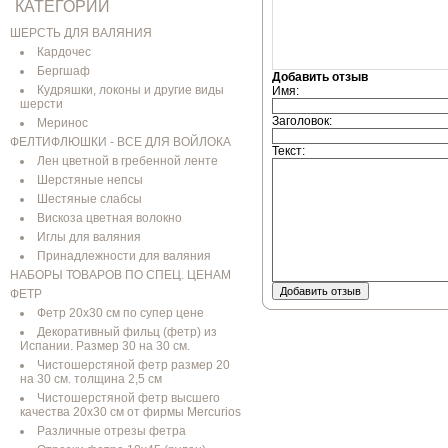
КАТЕГОРИИ
ШЕРСТЬ ДЛЯ ВАЛЯНИЯ
Кардочес
Бергшаф
Добавить отзыв
Кудряшки, локоны и другие виды
Имя:
шерсти
Заголовок:
Меринос
ФЕЛТИФЛЮШКИ - ВСЕ ДЛЯ ВОЙЛОКА
Текст:
Лен цветной в гребенной ленте
Шерстяные непсы
Шестяные слабсы
Вискоза цветная волокно
Иглы для валяния
Принадлежности для валяния
НАБОРЫ ТОВАРОВ ПО СПЕЦ. ЦЕНАМ
Добавить отзыв
ФЕТР
Фетр 20х30 см по супер цене
Декоративный фильц (фетр) из
Испании. Размер 30 на 30 см.
Чистошерстяной фетр размер 20
на 30 см. толщина 2,5 см
Чистошерстяной фетр высшего
качества 20х30 см от фирмы Mercurios
Различные отрезы фетра