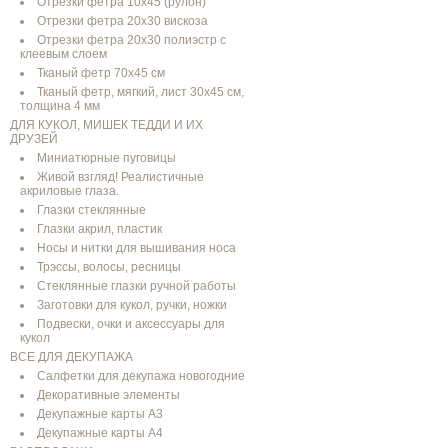
Отрезки фетра 10х45 (рулон)
Отрезки фетра 20х30 вискоза
Отрезки фетра 20х30 полиэстр с
клеевым слоем
Тканый фетр 70х45 см
Тканый фетр, мягкий, лист 30х45 см,
толщина 4 мм
ДЛЯ КУКОЛ, МИШЕК ТЕДДИ И ИХ
ДРУЗЕЙ
Миниатюрные пуговицы
Живой взгляд! Реалистичные
акриловые глаза.
Глазки стеклянные
Глазки акрил, пластик
Носы и нитки для вышивания носа
Трэссы, волосы, ресницы
Стеклянные глазки ручной работы
Заготовки для кукол, ручки, ножки
Подвески, очки и аксессуары для
кукол
ВСЕ ДЛЯ ДЕКУПАЖА
Салфетки для декупажа новогодние
Декоративные элементы
Декупажные карты А3
Декупажные карты А4