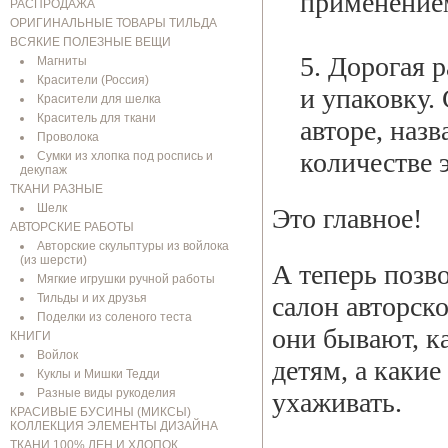
применение
РАСПРОДАЖА
ОРИГИНАЛЬНЫЕ ТОВАРЫ ТИЛЬДА
ВСЯКИЕ ПОЛЕЗНЫЕ ВЕЩИ
5. Дорогая 
Магниты
Красители (Россия)
и упаковку.
Красители для шелка
Краситель для ткани
авторе, наз
Проволока
количестве 
Сумки из хлопка под роспись и
декупаж
ТКАНИ РАЗНЫЕ
Шелк
Это главное!
АВТОРСКИЕ РАБОТЫ
Авторские скульптуры из войлока
(из шерсти)
А теперь позв
Мягкие игрушки ручной работы
Тильды и их друзья
салон авторск
Поделки из соленого теста
они бывают, к
КНИГИ
Войлок
детям, а какие
Куклы и Мишки Тедди
Разные виды рукоделия
ухаживать.
КРАСИВЫЕ БУСИНЫ (МИКСЫ)
КОЛЛЕКЦИЯ ЭЛЕМЕНТЫ ДИЗАЙНА
ТКАНИ 100% ЛЕН И ХЛОПОК