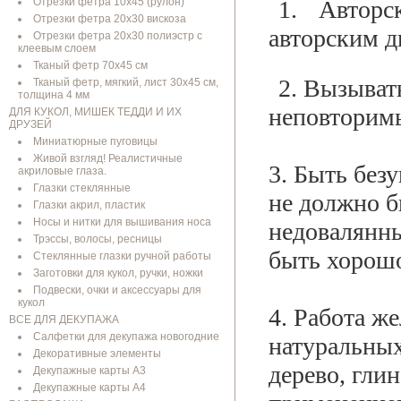
Отрезки фетра 10х45 (рулон)
1.
Авторс
Отрезки фетра 20х30 вискоза
авторским д
Отрезки фетра 20х30 полиэстр с
клеевым слоем
Тканый фетр 70х45 см
2. Вызывать 
Тканый фетр, мягкий, лист 30х45 см,
толщина 4 мм
неповторим
ДЛЯ КУКОЛ, МИШЕК ТЕДДИ И ИХ
ДРУЗЕЙ
Миниатюрные пуговицы
Живой взгляд! Реалистичные
3. Быть без
акриловые глаза.
Глазки стеклянные
не должно б
Глазки акрил, пластик
Носы и нитки для вышивания носа
недовалянны
Трэссы, волосы, ресницы
быть хорошо
Стеклянные глазки ручной работы
Заготовки для кукол, ручки, ножки
Подвески, очки и аксессуары для
кукол
4. Работа ж
ВСЕ ДЛЯ ДЕКУПАЖА
Салфетки для декупажа новогодние
натуральных
Декоративные элементы
дерево, гли
Декупажные карты А3
Декупажные карты А4