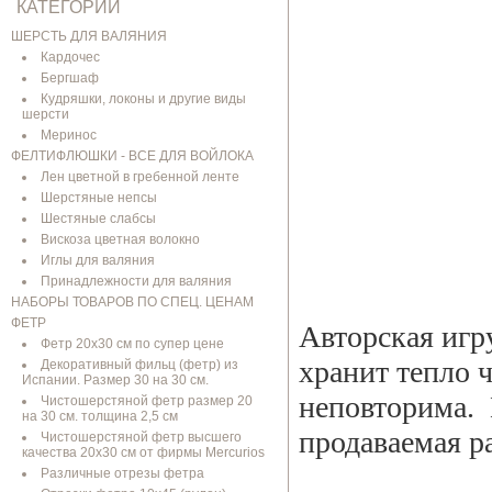
КАТЕГОРИИ
ШЕРСТЬ ДЛЯ ВАЛЯНИЯ
Кардочес
Бергшаф
Кудряшки, локоны и другие виды
шерсти
Меринос
ФЕЛТИФЛЮШКИ - ВСЕ ДЛЯ ВОЙЛОКА
Лен цветной в гребенной ленте
Шерстяные непсы
Шестяные слабсы
Вискоза цветная волокно
Иглы для валяния
Принадлежности для валяния
НАБОРЫ ТОВАРОВ ПО СПЕЦ. ЦЕНАМ
ФЕТР
Авторская игр
Фетр 20х30 см по супер цене
хранит тепло 
Декоративный фильц (фетр) из
Испании. Размер 30 на 30 см.
неповторима. 
Чистошерстяной фетр размер 20
на 30 см. толщина 2,5 см
продаваемая р
Чистошерстяной фетр высшего
качества 20х30 см от фирмы Mercurios
Различные отрезы фетра