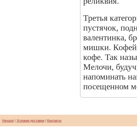
реликвия.
Третья катего
пустячок, под
валентинка, б
мишки. Кофей
кофе. Так наз
Мелочи, будуч
напоминать на
посещенном ме
Начало
|
Условия доставки
|
Контакты